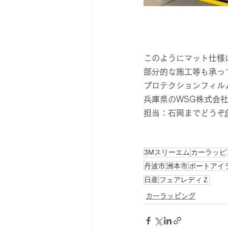
このようにマット仕様
部分的な施工等も承っ
プロテクションフィル
兵庫県のWSG株式会
担当：石岡までどうぞ
3Mスリーエム
カーラッピ
丹波市
洲本市
ポートアイ
日産
フェアレディＺ
カーラッピング