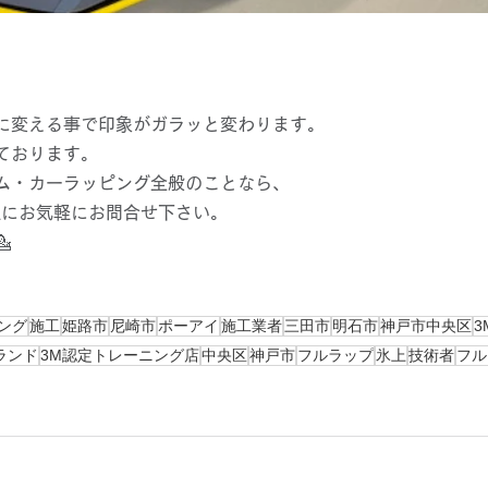
に変える事で印象がガラッと変わります。
ております。
ム・カーラッピング全般のことなら、
社にお気軽にお問合せ下さい。

ング
施工
姫路市
尼崎市
ポーアイ
施工業者
三田市
明石市
神戸市中央区
3
ランド
3M認定トレーニング店
中央区
神戸市
フルラップ
氷上
技術者
フル