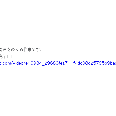
周囲をめくる作業です。
了✌🏻
tatic.com/video/e49984_29686fea711f4dc08d25795b9b