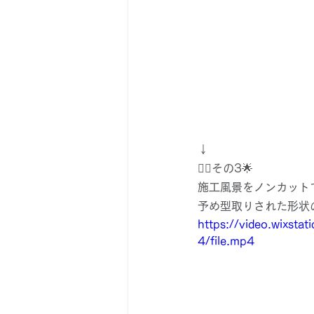
↓
👉🏻その3🌟
施工風景をノンカットで
予め型取りされた形状
https://video.wixs
4/file.mp4