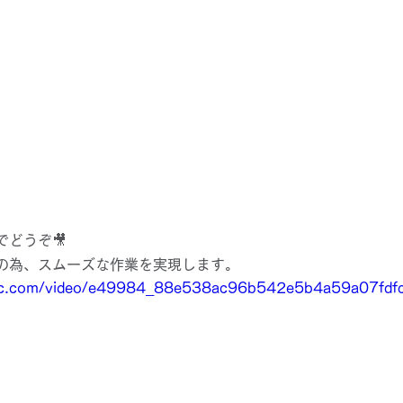
どうぞ🎥
の為、スムーズな作業を実現します。
tatic.com/video/e49984_88e538ac96b542e5b4a59a07fd