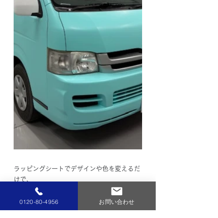
ラッピングシートでデザインや色を変えるだ
けで、
印象がガラッと変わります。
ボンネットやルーフなど、部分施工も承って
0120-80-4956
お問い合わせ
おります。