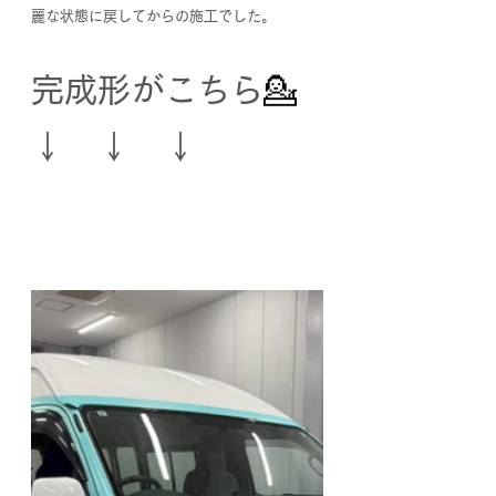
麗な状態に戻してからの施工でした。
完成形がこちら
💁
↓　↓　↓