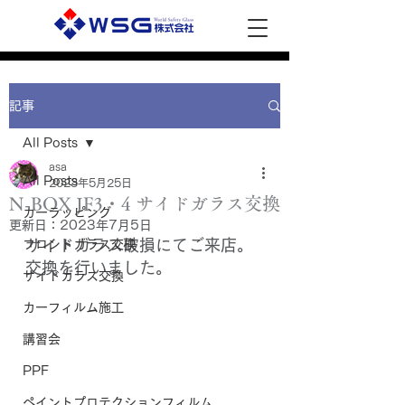
記事
All Posts
asa
All Posts
2023年5月25日
N-BOX JF3・4 サイドガラス交換
カーラッピング
更新日：
2023年7月5日
サイドガラス破損にてご来店。
フロントガラス交換
交換を行いました。
サイドガラス交換
カーフィルム施工
講習会
PPF
ペイントプロテクションフィルム