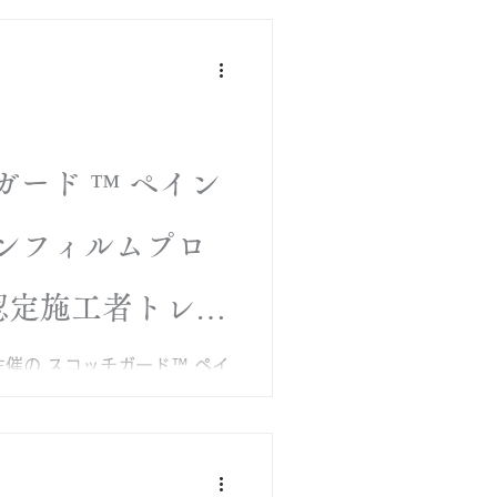
ガード ™ ペイン
ンフィルムプロ
r認定施工者トレー
 主催の スコッチガード™ ペイ
プロシリーズ 講習会 を弊社
します。 今回は、3-Star認
。 1，2 -Star受講がお
ります。 カーケア・メンテ