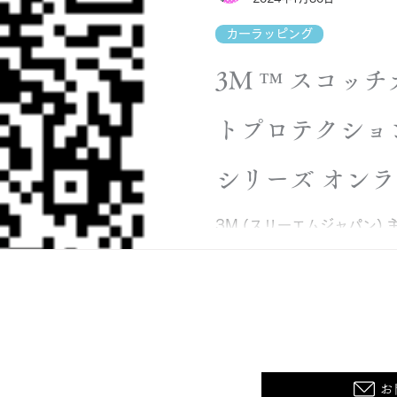
ナンス需要が高まる昨今、
ご検討ください💁 ＜10月開催
カーラッピング
年10月29日(水) 13:00-
2日目 2025年10月30日(木)
3M ™ スコッ
年10月31日(金) 9:00-
了時間が前後する場合がござ
トプロテクショ
WSG株式会社 (兵庫県神戸市
費 用： 施工道具持参： 25
し： 要相談 ※ お支払い
シリーズ オン
す。返金することができませ
お申し込み締め切りは202
案内
3M (スリーエムジャパン)
ます。
ントプロテクションフィルム
習会 が開催されます。 今回は1，2-Star 認定トレーニン
グとなり、Teamsを利用
0120
ます。...
5丁目1-1
お