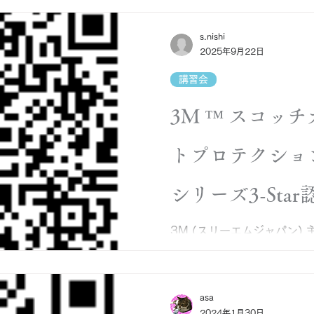
ム
3M 認定トレーニング
s.nishi
2025年9月22日
講習会
3M ™ スコッチ
トプロテクショ
シリーズ3-Sta
ニングのご案内
3M (スリーエムジャパン)
ントプロテクションフィルム
(WSG神戸本社)にて開催いた
定施工者トレーニングになります
済の方のみの対象となってお
asa
2024年1月30日