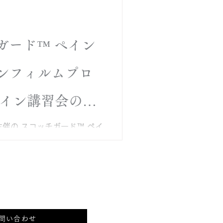
今後の収益確保に向けてぜひ
＞ ■日 時： 1日目 2025
17:00 （受付：12:45より）
 9:00-18:00 3日目 2025
チガード™ ペイン
18:00 ＊進行具合によって、終
います。 ■開催予定場所：
ンフィルムプロ
中央区港島中町5-1-1) ■
0,000円（税抜） 施工道具無
後のキャンセルは不可となりま
ライン講習会のご
んのでご了承ください。 な
5年9月29日とさせていただき
 主催の スコッチガード™ ペイ
プロシリーズ オンライン講
したオンライン座学講習となり
-80-4956
問い合わせ